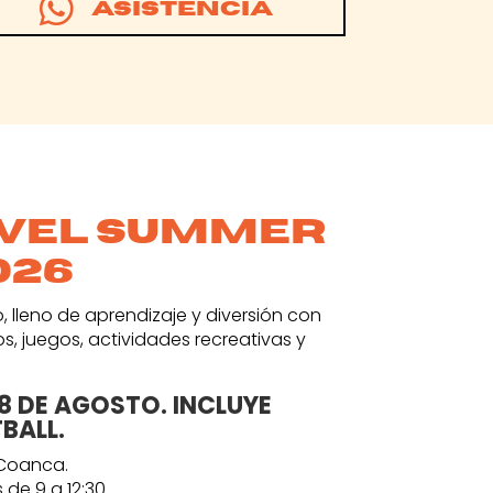

Asistencia
evel summer
026
, lleno de aprendizaje y diversión con
s, juegos, actividades recreativas y
08 DE AGOSTO. INCLUYE
BALL.
 Coanca.
 de 9 a 12:30.