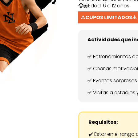
🧒🏽Edad: 6 a 12 años
⚠️CUPOS LIMITADOS⚠️
Actividades que i
✅ Entrenamientos de
✅ Charlas motivacion
✅ Eventos sorpresas
✅ Visitas a estadios 
Requisitos:
✔️ Estar en el rango