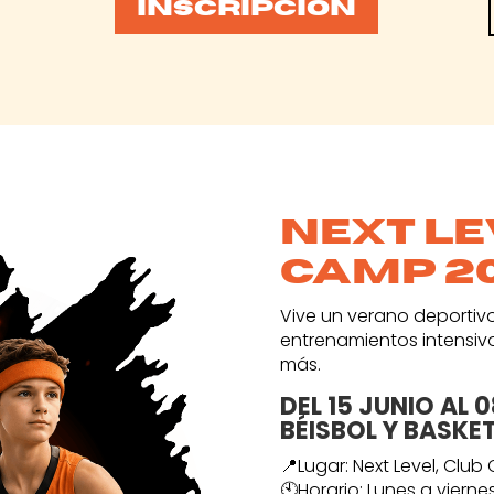
INSCRIPCIÓN
next l
camp 2
Vive un verano deportivo
entrenamientos intensivo
más.
DEL 15 JUNIO AL 
BÉISBOL Y BASKET
📍Lugar: Next Level, Club
🕙Horario: Lunes a viernes